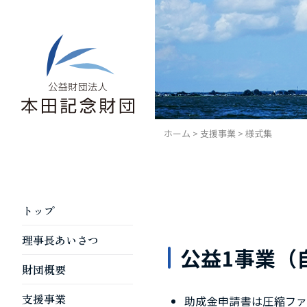
Skip
to
content
ホーム
>
支援事業
>
様式集
トップ
理事長あいさつ
公益1事業（
財団概要
支援事業
助成金申請書は圧縮ファ